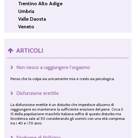
Trentino Alto Adige
Umbria
Valle Daosta
Veneto
ARTICOLI
Non riesco a raggiungere l'orgasmo
Penso che la colpa sia unicamente mia e credo sia psicologica.
Disfunzione erettile
La disfunzione erettile è un disturbo che impedisce alluomo di
raggiungere eo mantenere la sufficiente erezione del pene. Circa il
13 della popolazione maschile italiana soffre di questo disturbo ma
lincidenza sale al 50 considerando gli uomini con una età compresa
tra i 40 e i 70 anni.
Sindrome di Pollicino