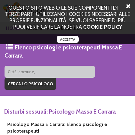
QUESTO SITO WEB O LE SUE COMPONENTI DI
TERZE PARTI UTILIZZANO I COOKIES NECESSARI ALLE
PROPRIE FUNZIONALITÀ. SE VUOI SAPERNE DI PIÙ
PUOI VERIFICARE LA NOSTRA
COOKIE POLICY
HOME
Toscana
Massa E Carrara
ACCETTA
Elenco psicologi e psicoterapeuti Massa E
Carrara
Disturbi sessuali: Psicologo Massa E Carrara
Psicologo Massa E Carrara: Elenco psicologi e
psicoterapeuti