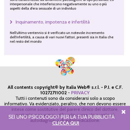
interpersonale che interferiscono negativamente su uno o più
aspetti della sfera sessuale di un individuo
Inquinamento, impotenza e infertilità
Nell'ultimo ventennio si è verificato un notevole incremento
dell'infertilità, a causa di vari nuovi fattori, presenti sia in Italia che
nel resto del mondo
All contents copyright© by Italia Web® s.r.l. - P.I. e C.F.
10272711002
-
PRIVACY
Tutti i contenuti sono da considerarsi solo a scopo
informativo. Va evidenziato, peraltro, che non devono essere
intese come sostitutive del parere clinico del dottore,
pertanto non vanno utilizzate come strumento di
SEI UNO PSICOLOGO? PER LA TUA PUBBLICITÀ
autodiagnosi o di automedicazione.
CLICCA QUI