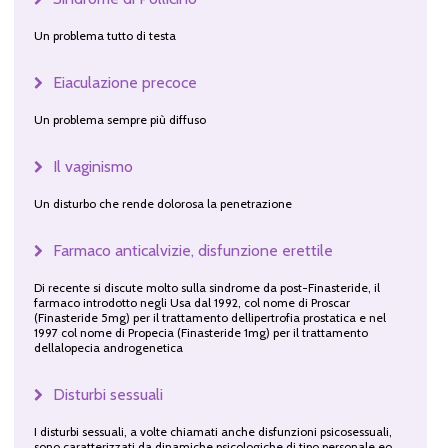
Un problema tutto di testa
Eiaculazione precoce
Un problema sempre più diffuso
Il vaginismo
Un disturbo che rende dolorosa la penetrazione
Farmaco anticalvizie, disfunzione erettile
Di recente si discute molto sulla sindrome da post-Finasteride, il
farmaco introdotto negli Usa dal 1992, col nome di Proscar
(Finasteride 5mg) per il trattamento dellipertrofia prostatica e nel
1997 col nome di Propecia (Finasteride 1mg) per il trattamento
dellalopecia androgenetica
Disturbi sessuali
I disturbi sessuali, a volte chiamati anche disfunzioni psicosessuali,
sono caratterizzati da dinamiche psicologiche di tipo personale eo