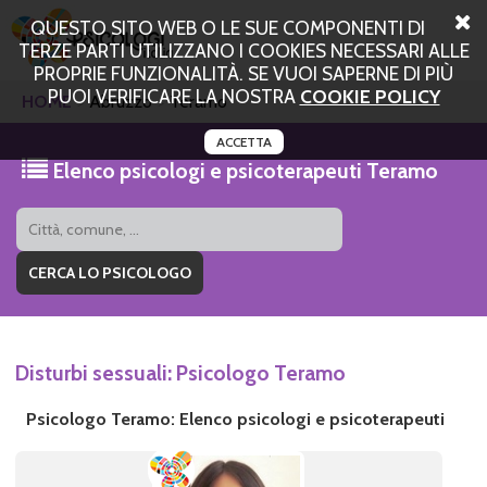
QUESTO SITO WEB O LE SUE COMPONENTI DI
TERZE PARTI UTILIZZANO I COOKIES NECESSARI ALLE
PROPRIE FUNZIONALITÀ. SE VUOI SAPERNE DI PIÙ
PUOI VERIFICARE LA NOSTRA
COOKIE POLICY
HOME
Abruzzo
Teramo
ACCETTA
Elenco psicologi e psicoterapeuti Teramo
Disturbi sessuali: Psicologo Teramo
Psicologo Teramo: Elenco psicologi e psicoterapeuti