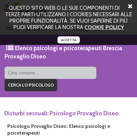
QUESTO SITO WEB O LE SUE COMPONENTI DI
TERZE PARTI UTILIZZANO I COOKIES NECESSARI ALLE
PROPRIE FUNZIONALITÀ. SE VUOI SAPERNE DI PIÙ
PUOI VERIFICARE LA NOSTRA
COOKIE POLICY
HOME
Lombardia
Brescia
Provaglio Diseo
ACCETTA
Elenco psicologi e psicoterapeuti Brescia
Provaglio Diseo
Disturbi sessuali: Psicologo Provaglio Diseo
Psicologo Provaglio Diseo: Elenco psicologi e
psicoterapeuti