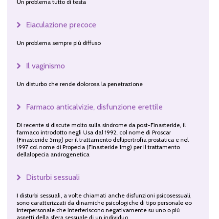
Un problema tutto di testa
Eiaculazione precoce
Un problema sempre più diffuso
Il vaginismo
Un disturbo che rende dolorosa la penetrazione
Farmaco anticalvizie, disfunzione erettile
Di recente si discute molto sulla sindrome da post-Finasteride, il
farmaco introdotto negli Usa dal 1992, col nome di Proscar
(Finasteride 5mg) per il trattamento dellipertrofia prostatica e nel
1997 col nome di Propecia (Finasteride 1mg) per il trattamento
dellalopecia androgenetica
Disturbi sessuali
I disturbi sessuali, a volte chiamati anche disfunzioni psicosessuali,
sono caratterizzati da dinamiche psicologiche di tipo personale eo
interpersonale che interferiscono negativamente su uno o più
aspetti della sfera sessuale di un individuo