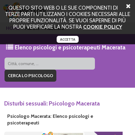
QUESTO SITO WEB O LE SUE COMPONENTI DI
TERZE PARTI UTILIZZANO I COOKIES NECESSARI ALLE
PROPRIE FUNZIONALITÀ. SE VUOI SAPERNE DI PIÙ
PUOI VERIFICARE LA NOSTRA
COOKIE POLICY
HOME
Marche
Macerata
ACCETTA
Elenco psicologi e psicoterapeuti Macerata
Disturbi sessuali: Psicologo Macerata
Psicologo Macerata: Elenco psicologi e
psicoterapeuti